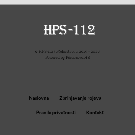
©
HPS-112 / Pčelarstvo.hr
2019 - 2026
Powered by Pčelarstvo.HR
Naslovna
Zbrinjavanje rojeva
Pravila privatnosti
Kontakt