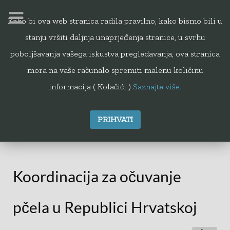
Kako bi ova web stranica radila pravilno, kako bismo bili u
stanju vršiti daljnja unaprjeđenja stranice, u svrhu
112
poboljšavanja vašega iskustva pregledavanja, ova stranica
mora na vaše računalo spremiti malenu količinu
informacija ( Kolačići )
Saznajte više.
PRIHVATI
Sporazumi i povelje
Koordinacija za očuvanje
pčela u Republici Hrvatskoj