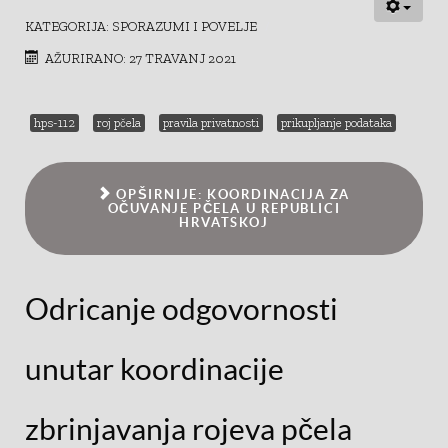
KATEGORIJA:
SPORAZUMI I POVELJE
AŽURIRANO: 27 TRAVANJ 2021
hps-112
roj pčela
pravila privatnosti
prikupljanje podataka
OPŠIRNIJE: KOORDINACIJA ZA
OČUVANJE PČELA U REPUBLICI
HRVATSKOJ
Odricanje odgovornosti
unutar koordinacije
zbrinjavanja rojeva pčela