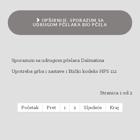
OPŠIRNIJE: SPORAZUM SA
UDRUGOM PČELARA BIO PČELA
Sporazum sa udrugom pčelara Dalmatina
Upotreba grba i zastave i Etički kodeks HPS 112
Stranica 1 od 2
Početak
Pret
1
2
Sljedeće
Kraj