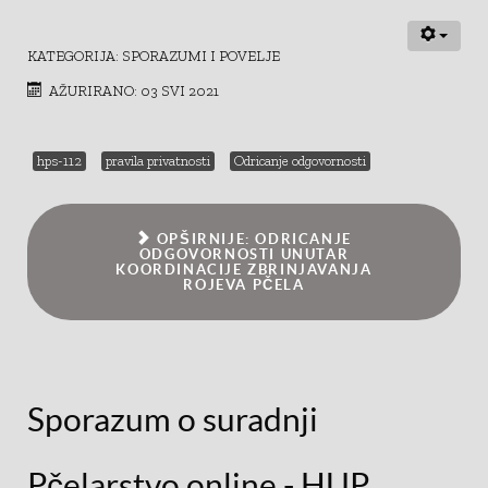
KATEGORIJA:
SPORAZUMI I POVELJE
AŽURIRANO: 03 SVI 2021
hps-112
pravila privatnosti
Odricanje odgovornosti
OPŠIRNIJE: ODRICANJE
ODGOVORNOSTI UNUTAR
KOORDINACIJE ZBRINJAVANJA
ROJEVA PČELA
Sporazum o suradnji
Pčelarstvo online - HUP