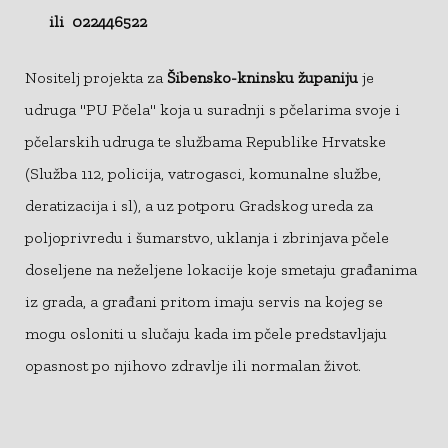
ili 022446522
Nositelj projekta za
Šibensko-kninsku županiju
je
udruga "PU Pčela" koja u suradnji s pčelarima svoje i
pčelarskih udruga te službama Republike Hrvatske
(Služba 112, policija, vatrogasci, komunalne službe,
deratizacija i sl), a uz potporu Gradskog ureda za
poljoprivredu i šumarstvo, uklanja i zbrinjava pčele
doseljene na neželjene lokacije koje smetaju građanima
iz grada, a građani pritom imaju servis na kojeg se
mogu osloniti u slučaju kada im pčele predstavljaju
opasnost po njihovo zdravlje ili normalan život.