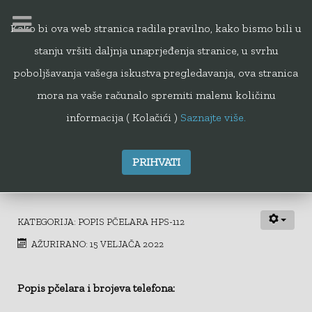
Kako bi ova web stranica radila pravilno, kako bismo bili u
stanju vršiti daljnja unaprjeđenja stranice, u svrhu
112
poboljšavanja vašega iskustva pregledavanja, ova stranica
mora na vaše računalo spremiti malenu količinu
informacija ( Kolačići )
Saznajte više.
PRIHVATI
Šibensko-kninska županija
KATEGORIJA:
POPIS PČELARA HPS-112
AŽURIRANO: 15 VELJAČA 2022
Popis pčelara i brojeva telefona: