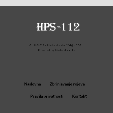
©
HPS-112 / Pčelarstvo.hr
2019 - 2026
Powered by Pčelarstvo.HR
Naslovna
Zbrinjavanje rojeva
Pravila privatnosti
Kontakt