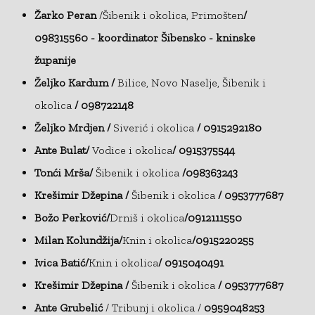
Žarko Peran
/Šibenik i okolica, Primošten
/
098315560 - koordinator Šibensko - kninske
županije
Željko Kardum /
Bilice, Novo Naselje, Šibenik i
okolica
/ 098722148
Željko Mrdjen /
Siverić i okolica
/ 0915292180
Ante Bulat/
Vodice i okolica
/ 0915375544
Tonći Mrša/
Šibenik i okolica
/098363243
Krešimir Džepina /
Šibenik i okolica
/ 0953777687
Božo Perković/
Drniš i okolica
/0912111550
Milan Kolundžija/
Knin i okolica
/0915220255
Ivica Batić/
Knin i okolica
/ 0915040491
Krešimir Džepina /
Šibenik i okolica
/ 0953777687
Ante Grubelić
/ Tribunj i okolica /
0959048253