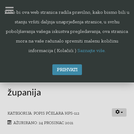
Kako bi ova web stranica radila pravilno, kako bismo bili u
stanju vršiti daljnja unaprjeđenja stranice, u svrhu
112
poboljšavanja vašega iskustva pregledavanja, ova stranica
mora na vaše računalo spremiti malenu količinu
informacija ( Kolačići )
Saznajte više.
PRIHVATI
Koprivničko-križevačka
županija
KATEGORIJA:
POPIS PČELARA HPS-112
AŽURIRANO: 24 PROSINAC 2021