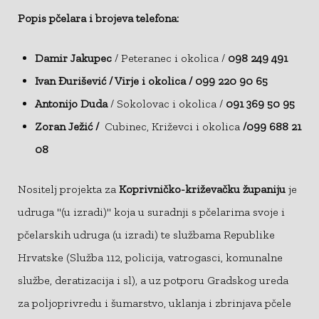
Popis pčelara i brojeva telefona:
Damir Jakupec
/ Peteranec i okolica /
098 249 491
Ivan Đurišević / Virje i okolica / 099 220 90 65
Antonijo Duda
/ Sokolovac i okolica /
091 369 50 95
Zoran Ježić /
Cubinec, Križevci i okolica
/099 688 21
08
Nositelj projekta za
Koprivničko-križevačku županiju
je
udruga "(u izradi)" koja u suradnji s pčelarima svoje i
pčelarskih udruga (u izradi) te službama Republike
Hrvatske (Služba 112, policija, vatrogasci, komunalne
službe, deratizacija i sl), a uz potporu Gradskog ureda
za poljoprivredu i šumarstvo, uklanja i zbrinjava pčele