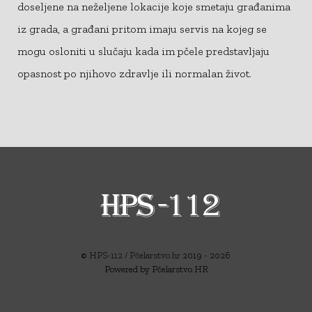
doseljene na neželjene lokacije koje smetaju građanima
iz grada, a građani pritom imaju servis na kojeg se
mogu osloniti u slučaju kada im pčele predstavljaju
opasnost po njihovo zdravlje ili normalan život.
©
HPS-112 / Pčelarstvo.hr
2019 - 2026
Powered by Pčelarstvo.HR